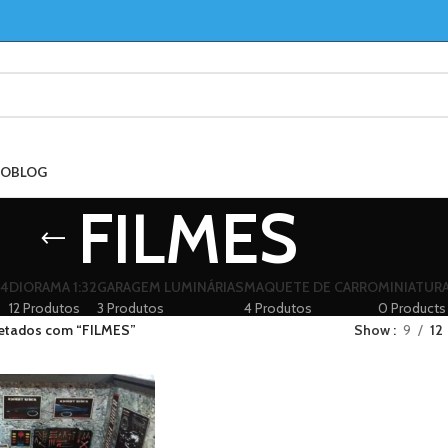
TO
BLOG
FILMES
24
DIORAMA 1:32
GARAGEM LUMINÁRIAS
MAQUETE DE CARRO
MINIATUR
12 Produtos
3 Produtos
4 Produtos
0 Products
uetados com “FILMES”
Show
9
12