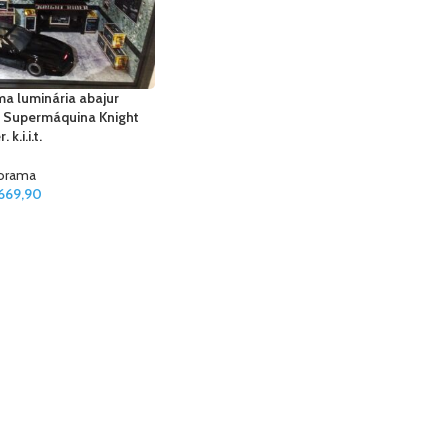
a luminária abajur
 Supermáquina Knight
. k.i.i.t.
orama
669,90