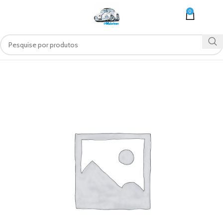
0
MENU
R$
0,0