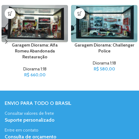
Garagem Diorama: Alfa
Garagem Diorama: Challenger
Romeu Abandonada
Police
Restauração
Diorama 1:18
Diorama 1:18
R$
580,00
R$
660,00
ENVIO PARA TODO O BRASIL
Consultar valores de frete
Suporte personalizado
Entre em contato
Consulta de orçamento